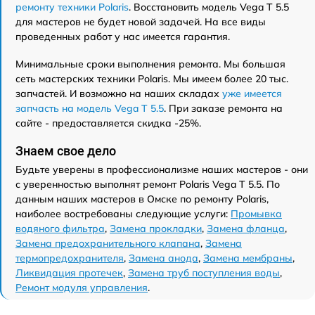
ремонту техники Polaris
. Восстановить модель Vega T 5.5
для мастеров не будет новой задачей. На все виды
проведенных работ у нас имеется гарантия.
Минимальные сроки выполнения ремонта. Мы большая
сеть мастерских техники Polaris. Мы имеем более 20 тыс.
запчастей. И возможно на наших складах
уже имеется
запчасть на модель Vega T 5.5
. При заказе ремонта на
сайте - предоставляется скидка -25%.
Знаем свое дело
Будьте уверены в профессионализме наших мастеров - они
с уверенностью выполнят ремонт Polaris Vega T 5.5. По
данным наших мастеров в Омске по ремонту Polaris,
наиболее востребованы следующие услуги:
Промывка
водяного фильтра
,
Замена прокладки
,
Замена фланца
,
Замена предохранительного клапана
,
Замена
термопредохранителя
,
Замена анода
,
Замена мембраны
,
Ликвидация протечек
,
Замена труб поступления воды
,
Ремонт модуля управления
.