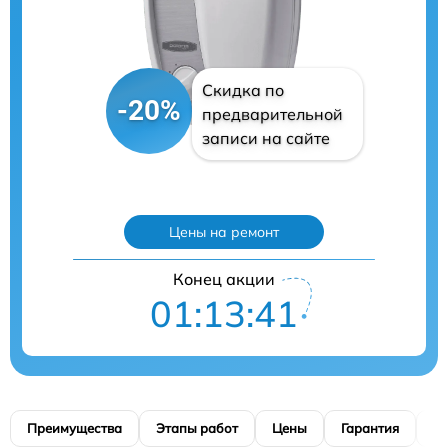
Скидка по
-20%
предварительной
записи на сайте
Цены на ремонт
Конец акции
01:13:40
Преимущества
Этапы работ
Цены
Гарантия
М