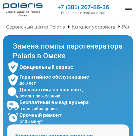
+7 (381) 267-86-36
Сервисный центр Polaris
в
Ежедневно с 9:00 до 21:00
Омске
Сервисный центр Polaris
Каталог устройств
Ремон
Замена помпы парогенератора
Polaris в Омске
Официальный сервис
Гарантийное обслуживание
до 3 лет
Диагностика за наш счет,
ремонт по желанию
Бесплатный выезд курьера
в день обращения
Срочный ремонт
от 35 минут
Бесплатная консультация со